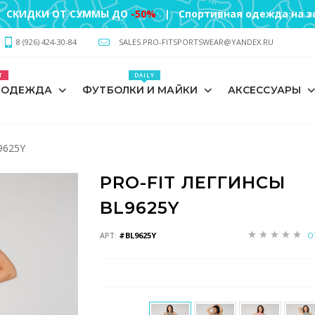
 СКИДКИ ОТ СУММЫ ДО
-50%
| Спортивная одежда на за
8 (926) 424-30-84
SALES.PRO-FITSPORTSWEAR@YANDEX.RU
T
DAILY
 ОДЕЖДА
ФУТБОЛКИ И МАЙКИ
АКСЕССУАРЫ
9625Y
PRO-FIT ЛЕГГИНСЫ
BL9625Y
АРТ:
#BL9625Y
О