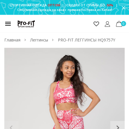
СПОРТИВНАЯ ОДЕЖДА
ОПТОМ
| СКИДКИ ОТ СУММЫ ДО
-50%
|
Спортивная одежда на заказ: прямая поставка из Китая!
0
Главная
Леггинсы
PRO-FIT ЛЕГГИНСЫ HQ9757Y