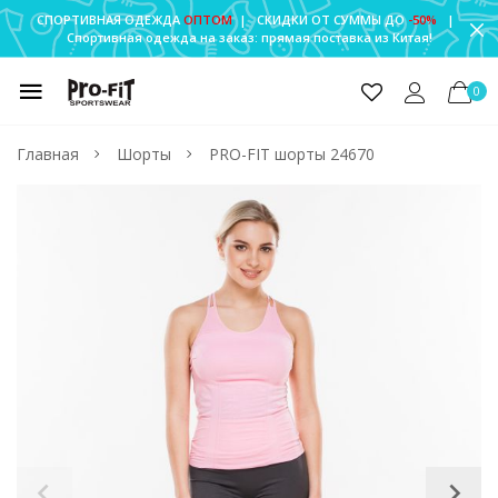
СПОРТИВНАЯ ОДЕЖДА
ОПТОМ
| СКИДКИ ОТ СУММЫ ДО
-50%
|
Спортивная одежда на заказ: прямая поставка из Китая!
0
Главная
Шорты
PRO-FIT шорты 24670