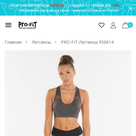
СПОРТИВНАЯ ОДЕЖДА
ОПТОМ
| СКИДКИ ОТ СУММЫ ДО
-50%
|
Спортивная одежда на заказ: прямая поставка из Китая!
0
Главная
Леггинсы
PRO-FIT Леггинсы 950614