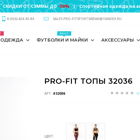
 СКИДКИ ОТ СУММЫ ДО
-50%
| Спортивная одежда на за
8 (926) 424-30-84
SALES.PRO-FITSPORTSWEAR@YANDEX.RU
T
DAILY
 ОДЕЖДА
ФУТБОЛКИ И МАЙКИ
АКСЕССУАРЫ
PRO-FIT ТОПЫ 32036
АРТ:
#32036
О
ЦВЕТ: